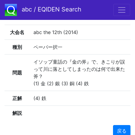
abc / EQIDEN Search
大会名
abc the 12th (2014)
種別
ペーパー択一
イソップ童話の『金の斧』で、きこりが誤
って川に落としてしまったのは何で出来た
問題
斧？
(1) 金 (2) 銀 (3) 銅 (4) 鉄
正解
(4) 鉄
解説
戻る