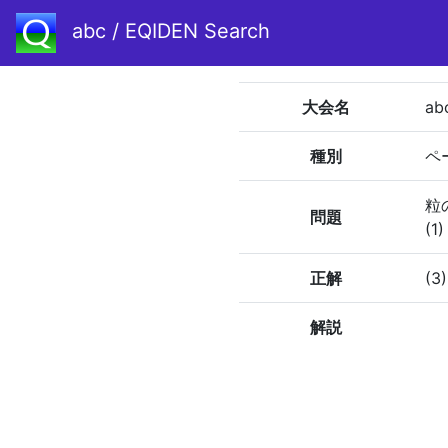
abc / EQIDEN Search
大会名
ab
種別
ペ
粒
問題
(1
正解
(3
解説